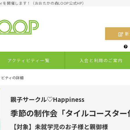
ィを開催します！（おおたかの森LOOP公式HP）
新
アクティビティ一覧
入会と利用のご案内
ィビティの詳細
ショップアク
アクティビティ
大人のコミュニティ
ティ
親子サークル♡Happiness
季節の制作会「タイルコースター作
【対象】未就学児のお子様と親御様